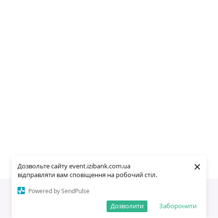
×
Дозвольте сайту event.izibank.com.ua
відправляти вам сповіщення на робочий стіл.
Powered by SendPulse
Дозволити
Заборонити